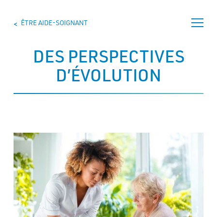
Skip
to
ÊTRE AIDE-SOIGNANT
content
>
>
DES PERSPECTIVES
D’ÉVOLUTION
ÊTRE
AIDE-
SOIGNANT
SE
FORMER
TROUVER
UNE
FORMATION