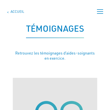
Skip
to
ACCUEIL
content
>
TÉMOIGNAGES
ÊTRE
AIDE-
SOIGNANT
Retrouvez les témoignages d’aides-soignants
en exercice.
SE
FORMER
TROUVER
UNE
FORMATION