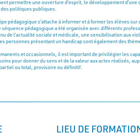
lement permettre une ouverture d’esprit, le développement d’une 
 des politiques publiques.
uipe pédagogique s’attache à informer et à former les élèves sur 
ne séquence pédagogique a été organisée avec différents profes
u de l’actualité sociale et médicale, une sensibilisation aux vi
e des personnes présentant un handicap sont également des thèm
manents et occasionnels, il est important de privilégier les capa
oins pour donner du sens et de la valeur aux actes réalisés, au
iel ou total, provisoire ou définitif.
E
LIEU DE FORMATIO