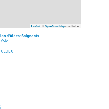
| ©
contributors
Leaflet
OpenStreetMap
tion d'Aides-Soignants
 Yole
 CEDEX
S