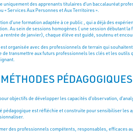
 uniquement des apprenants titulaires d’un baccalauréat prof
ou « Services Aux Personnes et Aux Territoires ».
ation d’une formation adaptée à ce public , qui a déjà des expéri
ation. Au sein de sessions homogènes ( une session débutant la f
la rentrée de janvier), chaque élève est guidé, soutenu et encou
 est organisée avec des professionnels de terrain qui souhaitent
 de transmettre aux futurs professionnels les clés et les outils 
oignant.
MÉTHODES PÉDAGOGIQUES
our objectifs de développer les capacités d’observation, d’analy
ité pédagogique est réfléchie et construite pour sensibiliser les 
sionnaliser.
rmer des professionnels compétents, responsables, efficaces au