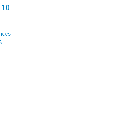
 10
vices
,