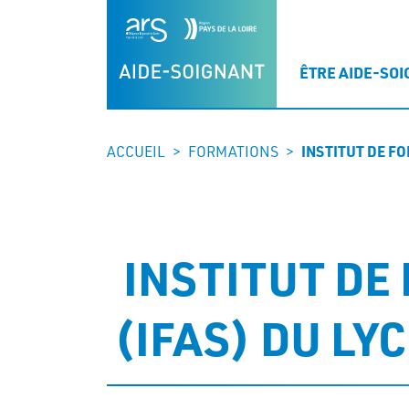
Skip
to
content
ÊTRE AIDE-SO
ACCUEIL
>
FORMATIONS
>
INSTITUT DE F
INSTITUT DE
(IFAS) DU LY