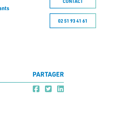
CONTACT
ants
02 51 93 41 61
PARTAGER