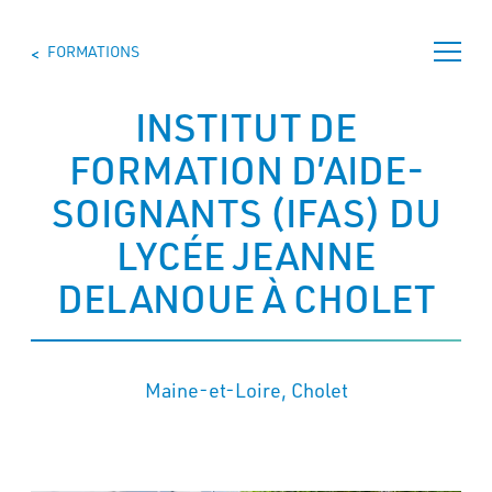
Skip
to
FORMATIONS
content
>
>
INSTITUT DE
FORMATION D’AIDE-
ÊTRE
AIDE-
SOIGNANTS (IFAS) DU
SOIGNANT
LYCÉE JEANNE
SE
DELANOUE À CHOLET
FORMER
TROUVER
UNE
FORMATION
Maine-et-Loire, Cholet