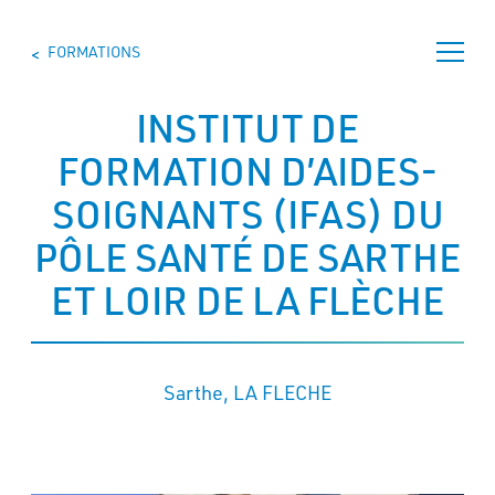
Skip
to
FORMATIONS
content
>
>
INSTITUT DE
FORMATION D’AIDES-
ÊTRE
AIDE-
SOIGNANTS (IFAS) DU
SOIGNANT
PÔLE SANTÉ DE SARTHE
SE
ET LOIR DE LA FLÈCHE
FORMER
TROUVER
UNE
FORMATION
Sarthe, LA FLECHE